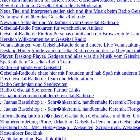
Bewirb dich beim Geiseltal-Radio.de als Moderator
Neue Titel und Interpreten stellen sich und ihre Musik beim Radio Geis
Zeitungsartikel über das Geiseltal-Radio.de
News aus Schlager und Volksmusik vom Geiseltal-Radio.de
Geiseltal-Radio Postkarten für verschiedene Anlässe
Geiseltal-Radio.de Firefox Personas damit auch der Browser gute Laun
Herzlich Willkommen beim Geiseltal-Radio
Veranstaltungen vom Geiseltal-Radio.de und andere Live Veranstaltun
Desktop Hintergründe vom Geiseltal-Radio.de und der Tag beginnt mi
Player, Desktop-Player, Gadgets und alles was die Musik vom Geiselta
Spaß mit dem Geiseltal-Radio Team
Radio Hitparade vom Geiseltal
Geiseltal-Radio.de chate hier mit Freunden und hab Spaß mit anderen
Das Geiseltal-Radio.de Team und Moderatoren
Radio Sendeplan und Sendezeiten
Radio Geiseltal Sponsoren Partner Links
Fotoalbum von und mit dem Geiseltal-Radio.de
.: Juanas Bastelshop :. - Schr�hkeramik, handbemalte Keramik Floriga
.: Juanas Bastelshop :. - Schr�hkeramik, handbemalte Keramik Floriga
Informationsplattform f�r das Geiseltal den Geiseltalsee und ihren Url
Zimmervermietung Pforte, Urlaub im Geiseltal - Pension am Geiseltals
Frechdachs24 - MP - Hobbydesign - Webseiten, Scripte uvm. Webdesign
Kostenloser Backlink
Webkatalog ohne Backlinkpflicht