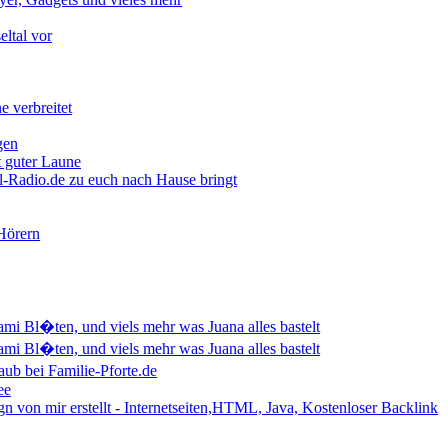
eltal vor
e verbreitet
gen
t guter Laune
l-Radio.de zu euch nach Hause bringt
 Hörern
mi Bl�ten, und viels mehr was Juana alles bastelt
mi Bl�ten, und viels mehr was Juana alles bastelt
aub bei Familie-Pforte.de
ee
 von mir erstellt - Internetseiten,HTML, Java,
Kostenloser Backlink