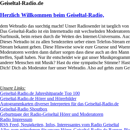
Geiseltal-Radio.de
Herzlich Willkommen beim Geiseltal-Radio,
dem Webradio das suechtig macht! Unser Radiosender ist taeglich von
Das Geiseltal-Radio ist ein Internetradio mit wechselnden Moderatoren
Surfmusik, beim reisen durch die Weiten des Internet-Universums. Auc
Dieses Netradio ist zu allen Sendezeiten ueber einen Telefon-Stream e
Stream bekannt geben. Diese Hinweise sowie eure Gruesse und Wuensch
Moderatoren werden dann dafuer sorgen dass diese auch an den Mann od
treffen, Spaß haben. Nur ihr entscheidet wie gut unser Musikprogramm
anderer Menschen mit Musik? Hast du eine sympatische Stimme? Hast d
Dich! Dich als Moderator fuer unser Webradio. Also auf gehts zum Geise
Unsere Links:
Geiseltal-Radio.de Jahreshitparade Top 100
Geiseltal-Radio.de Hörer und Hörerbilder
Autogrammkarten diverser Interpreten für das Geiseltal-Radio.de
Geiseltal-Radio Shoutbox
Geburtstage der Radio-Geiseltal Hörer und Moderatoren
Radio Impressum
RSS Feed, Neuigkeiten, Infos, Interessantes vom Radio Geiseltal
Alles zum mitnehmen für unsere Hörer, Geiseltal-Radio.de Banner, Pla