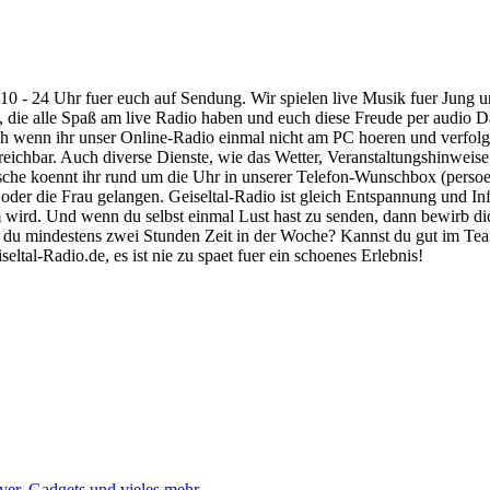
 10 - 24 Uhr fuer euch auf Sendung. Wir spielen live Musik fuer Jung
, die alle Spaß am live Radio haben und euch diese Freude per audio Da
h wenn ihr unser Online-Radio einmal nicht am PC hoeren und verfolgen
rreichbar. Auch diverse Dienste, wie das Wetter, Veranstaltungshinwei
e koennt ihr rund um die Uhr in unserer Telefon-Wunschbox (persoenl
er die Frau gelangen. Geiseltal-Radio ist gleich Entspannung und Inf
 wird. Und wenn du selbst einmal Lust hast zu senden, dann bewirb di
u mindestens zwei Stunden Zeit in der Woche? Kannst du gut im Team 
ltal-Radio.de, es ist nie zu spaet fuer ein schoenes Erlebnis!
yer, Gadgets und vieles mehr